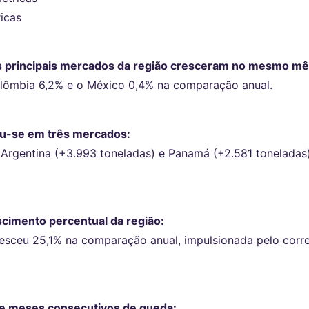
icas
ês principais mercados da região cresceram no mesmo mê
olômbia 6,2% e o México 0,4% na comparação anual.
ou-se em três mercados:
 Argentina (+3.993 toneladas) e Panamá (+2.581 tonelada
scimento percentual da região:
cresceu 25,1% na comparação anual, impulsionada pelo corr
ete meses consecutivos de queda: