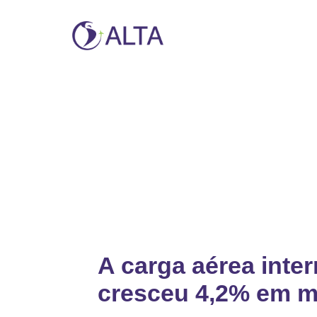
Notícias e Impren
Declarações oficiais, atualizações do setor
tráfego e cobertura das atividades da ALTA
A carga aérea inte
cresceu 4,2% em 