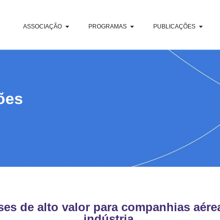
ASSOCIAÇÃO
PROGRAMAS
PUBLICAÇÕES
ões
ses de alto valor para companhias aérea
indústria.